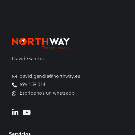
FEBRERO 1, 2026
David Gandía
david.gandia@northway.es
696 159 014