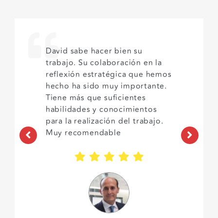
He trabajado dos veces con
David y volveré a trabajar
porque es una garantía. Somos
una familia emprendedora con
muchos proyectos y necesitas
una persona como David que te
abra los ojos en ideas que tal
vez son equivocadas y te dé
seguimiento en los procesos
para mejorarlos. Trabaje con
David y le dimos la vuelta a una
empresa que tenía un resultado
mínimo. Solo puedo darle las
gracias y recomendarlo