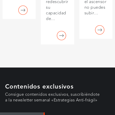
redescubrir
el ascensor
su
no puedes
capacidad
subir…
de…
Contenidos exclusivos
Consigue contenidos exclusivos, suscribiéndote
a la newsletter semanal «Estrategias Anti-frágil»