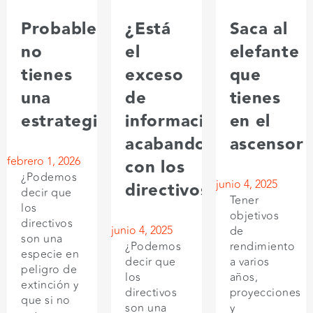
Probablemente
¿Está
Saca al
no
el
elefante
tienes
exceso
que
una
de
tienes
estrategia
información
en el
acabando
ascensor
febrero 1, 2026
con los
¿Podemos
junio 4, 2025
directivos?
decir que
Tener
los
objetivos
directivos
junio 4, 2025
de
son una
¿Podemos
rendimiento
especie en
decir que
a varios
peligro de
los
años,
extinción y
directivos
proyecciones
que si no
son una
y